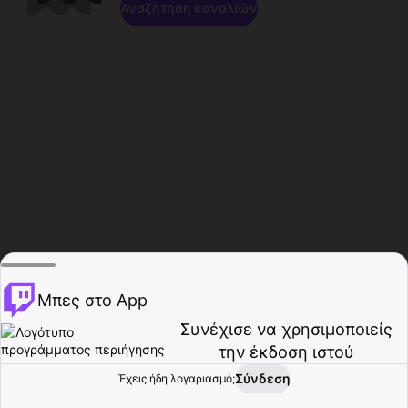
Αναζήτηση καναλιών
Μπες στο App
Συνέχισε να χρησιμοποιείς
την έκδοση ιστού
Σύνδεση
Έχεις ήδη λογαριασμό;
Αρχική σελίδα
Περιήγηση
Δραστηριότητα
Προφίλ