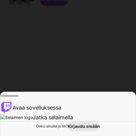
Avaa sovelluksessa
Jatka selaimella
Kirjaudu sisään
Onko sinulla jo tili?
Koti
Selaa
Toiminta
Profiili