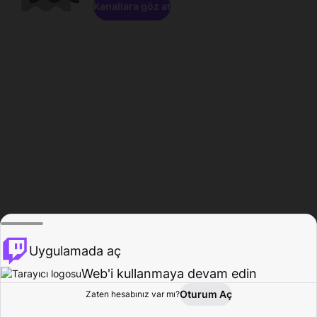
Kanallara göz at
Uygulamada aç
Web'i kullanmaya devam edin
Oturum Aç
Zaten hesabınız var mı?
Ana Sayfa
Gözat
Aktivite
Profil