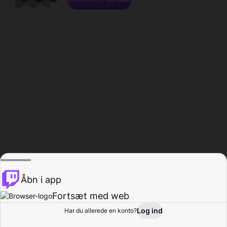
Åbn i app
Fortsæt med web
Log ind
Har du allerede en konto?
Hjem
Gennemse
Aktivitet
Profil