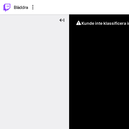
⌥
P
Bläddra
Kunde inte klassificera 