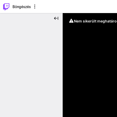
⌥
P
Böngészés
Nem sikerült meghatáro