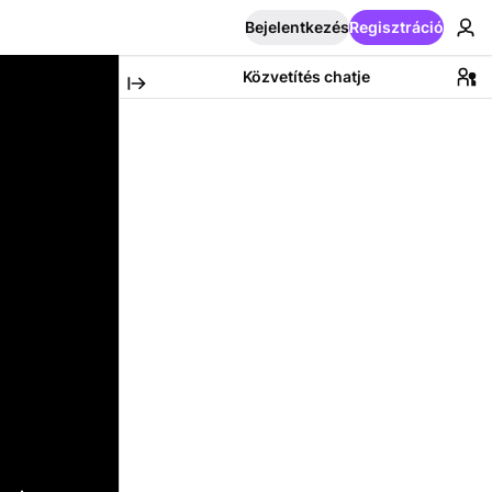
Bejelentkezés
Regisztráció
Közvetítés chatje