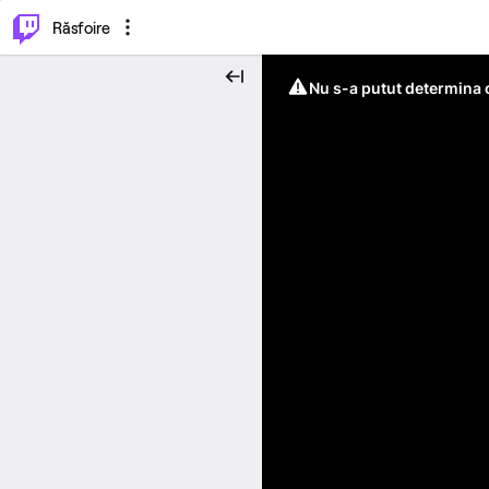
⌥
P
Răsfoire
Nu s-a putut determina c