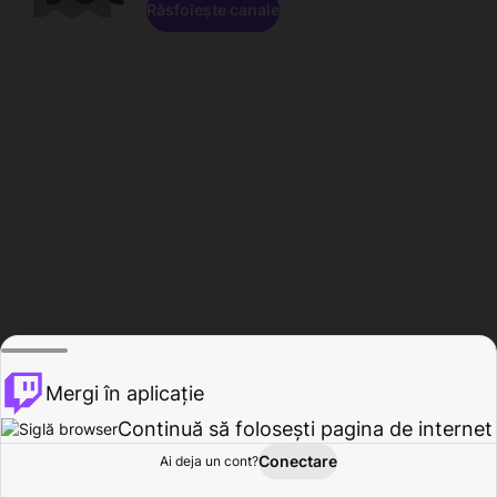
Răsfoiește canale
Mergi în aplicație
Continuă să folosești pagina de internet
Conectare
Ai deja un cont?
Acasă
Răsfoire
Activitate
Profil