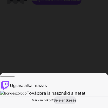
Ugrás: alkalmazás
Továbbra is használd a netet
Bejelentkezés
Már van fiókod?
Főoldal
Böngészés
Tevékenység
Profil