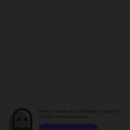
Sajnos, hacsak nincs időgéped, a tartalom
már nem áll rendelkezésre.
Böngészés a csatornák között