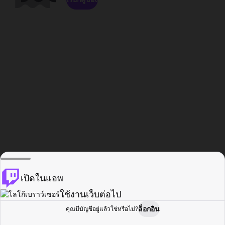
เปิดในแอพ
ใช้งานเว็บต่อไป
ล็อกอิน
คุณมีบัญชีอยู่แล้วใช่หรือไม่?
หน้าแรก
เรียกดู
กิจกรรม
โปรไฟล์