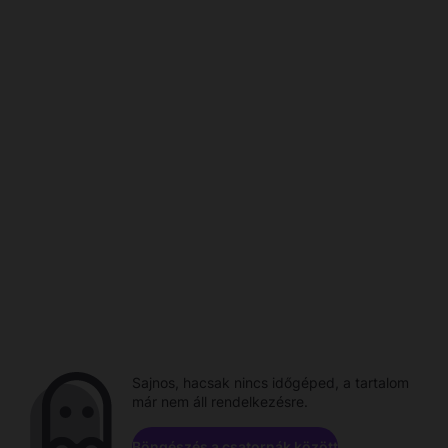
Sajnos, hacsak nincs időgéped, a tartalom
már nem áll rendelkezésre.
Böngészés a csatornák között