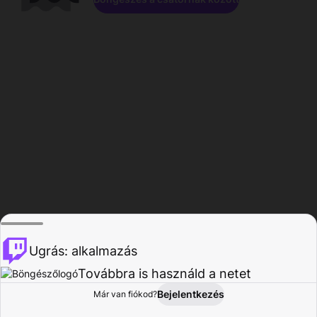
Ugrás: alkalmazás
Továbbra is használd a netet
Bejelentkezés
Már van fiókod?
Főoldal
Böngészés
Tevékenység
Profil