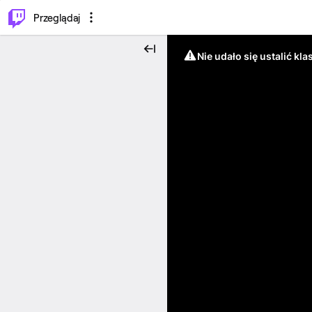
…
⌥
P
Przeglądaj
Nie udało się ustalić klas