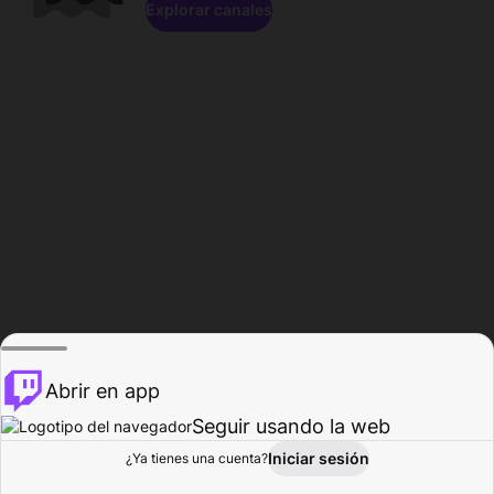
Explorar canales
Abrir en app
Seguir usando la web
Iniciar sesión
Página del
¿Ya tienes una cuenta?
Explorar
Actividad
Perfil
Creador