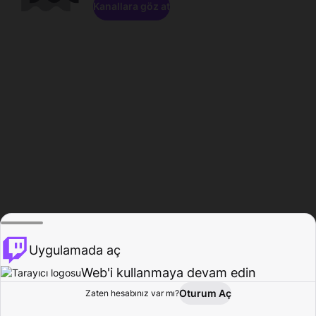
Kanallara göz at
Uygulamada aç
Web'i kullanmaya devam edin
Oturum Aç
Zaten hesabınız var mı?
Ana Sayfa
Gözat
Aktivite
Profil