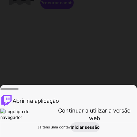
Procurar canais
Abrir na aplicação
Continuar a utilizar a versão
web
Iniciar sessão
Já tens uma conta?
Página inicial
Procurar
Atividade
Perfil