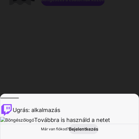
Ugrás: alkalmazás
Továbbra is használd a netet
Bejelentkezés
Már van fiókod?
Főoldal
Böngészés
Tevékenység
Profil