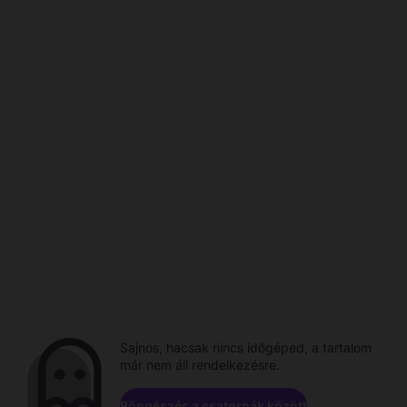
Sajnos, hacsak nincs időgéped, a tartalom
már nem áll rendelkezésre.
Böngészés a csatornák között