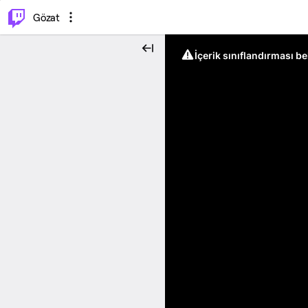
⌥
P
Gözat
İçerik sınıflandırması b