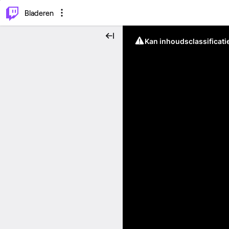
⌥
P
Bladeren
Kan inhoudsclassificati