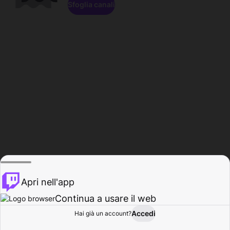
Sfoglia canali
Apri nell'app
Continua a usare il web
Accedi
Hai già un account?
Base
Sfoglia
Attività
Profilo