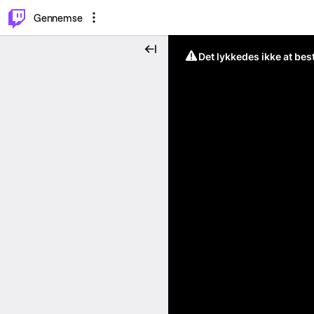
⌥
P
Gennemse
Det lykkedes ikke at be