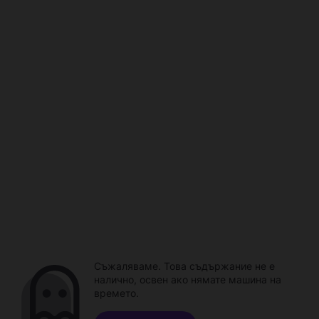
Съжаляваме. Това съдържание не е
налично, освен ако нямате машина на
времето.