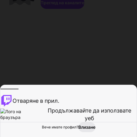
Преглед на каналите
Отваряне в прил.
Продължавайте да използвате
уеб
Влизане
Вече имате профил?
Начало
Преглед
Активност
Профил