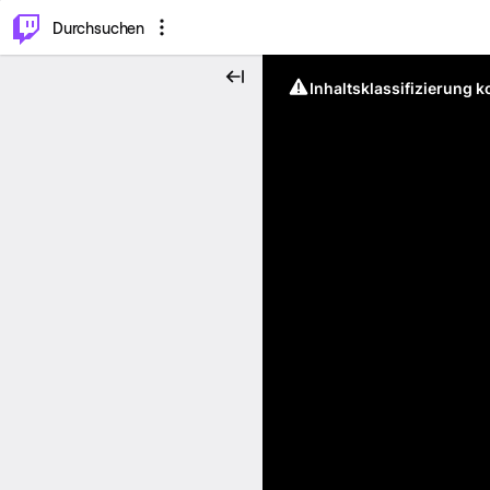
.
⌥
P
Durchsuchen
Inhaltsklassifizierung 