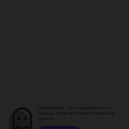
Съжаляваме. Това съдържание не е
налично, освен ако нямате машина на
времето.