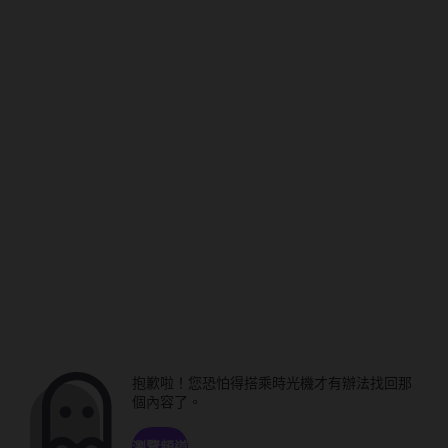
抱歉啦！您恐怕得搭乘時光機才有辦法找回那
個內容了。
瀏覽頻道