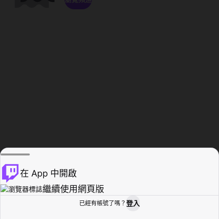
在 App 中開啟
繼續使用網頁版
登入
已經有帳號了嗎？
創作者基地
瀏覽
活動紀錄
個人檔案