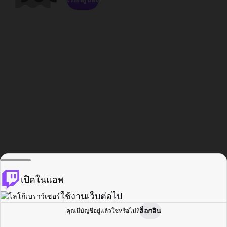
เปิดในแอพ
ใช้งานเว็บต่อไป
ล็อกอิน
คุณมีบัญชีอยู่แล้วใช่หรือไม่?
หน้าแรก
เรียกดู
กิจกรรม
โปรไฟล์