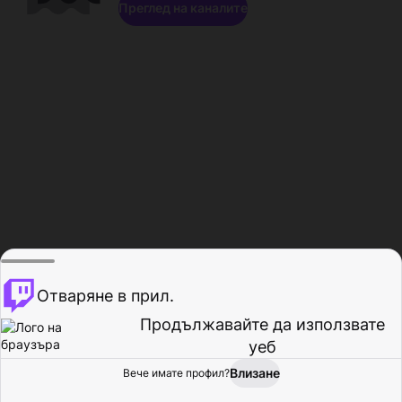
Преглед на каналите
Отваряне в прил.
Продължавайте да използвате
уеб
Влизане
Вече имате профил?
Начало
Преглед
Активност
Профил