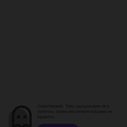
Съжаляваме. Това съдържание не е
налично, освен ако нямате машина на
времето.