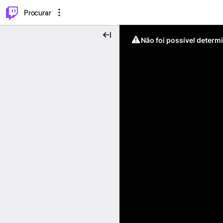
.
⌥
P
Procurar
Não foi possível determ