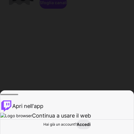
Sfoglia canali
Apri nell'app
Continua a usare il web
Accedi
Hai già un account?
Base
Sfoglia
Attività
Profilo