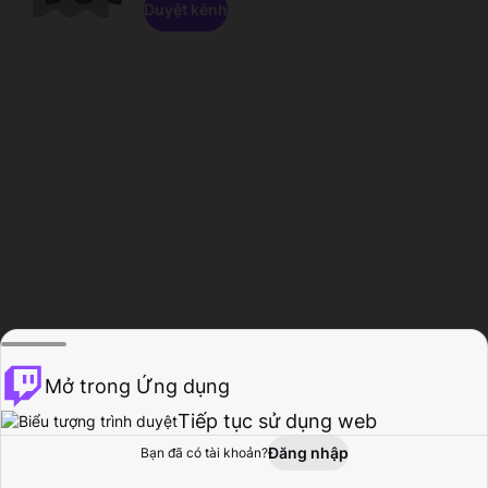
Duyệt kênh
Mở trong Ứng dụng
Tiếp tục sử dụng web
Đăng nhập
Bạn đã có tài khoản?
Trang chủ
Duyệt
Hoạt động
Hồ sơ