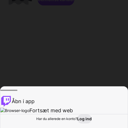
Åbn i app
Fortsæt med web
Log ind
Har du allerede en konto?
Hjem
Gennemse
Aktivitet
Profil