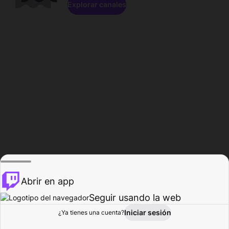
Explorar canales
Abrir en app
Seguir usando la web
Iniciar sesión
Página del
¿Ya tienes una cuenta?
Explorar
Actividad
Perfil
Creador