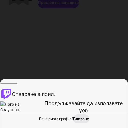
Преглед на каналите
Отваряне в прил.
Продължавайте да използвате
уеб
Влизане
Вече имате профил?
Начало
Преглед
Активност
Профил