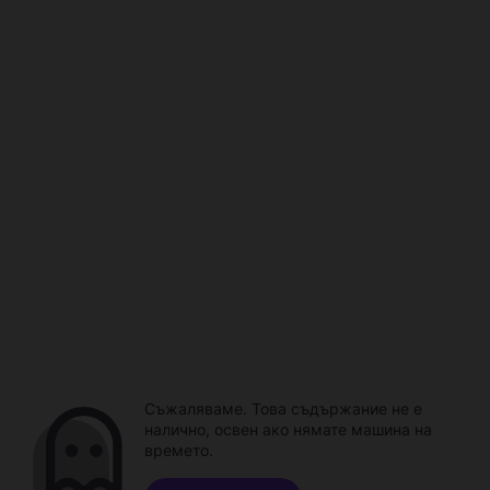
Съжаляваме. Това съдържание не е
налично, освен ако нямате машина на
времето.