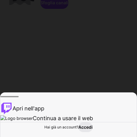
Sfoglia canali
Apri nell'app
Continua a usare il web
Accedi
Hai già un account?
Base
Sfoglia
Attività
Profilo