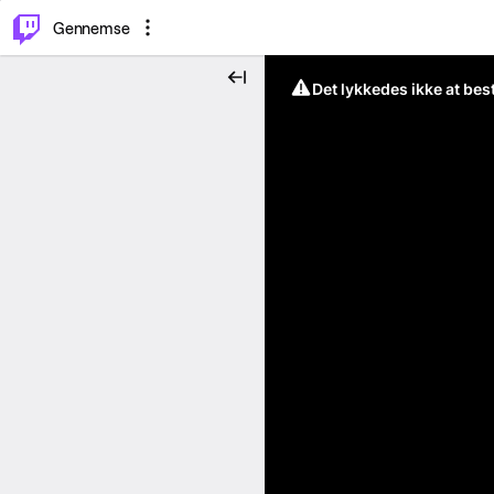
⌥
P
Gennemse
Det lykkedes ikke at be