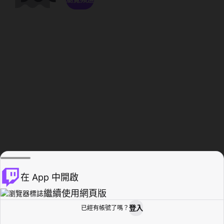
在 App 中開啟
繼續使用網頁版
登入
已經有帳號了嗎？
創作者基地
瀏覽
活動紀錄
個人檔案