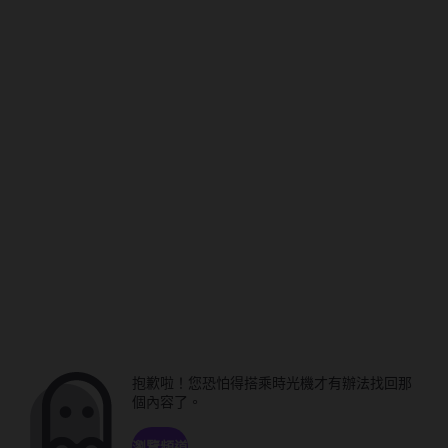
抱歉啦！您恐怕得搭乘時光機才有辦法找回那
個內容了。
瀏覽頻道