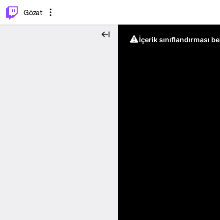
⌥
P
Gözat
İçerik sınıflandırması b