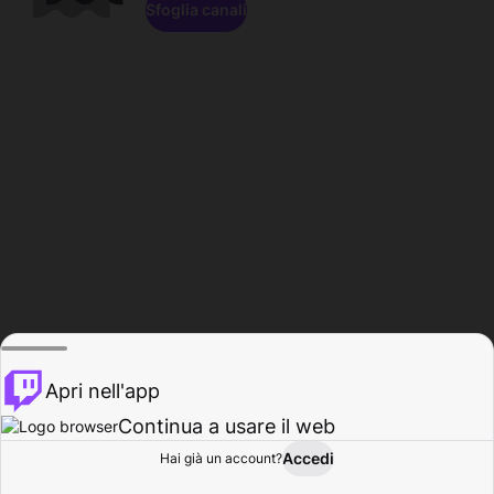
Sfoglia canali
Apri nell'app
Continua a usare il web
Accedi
Hai già un account?
Base
Sfoglia
Attività
Profilo