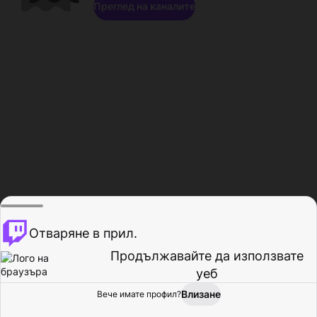
Преглед на каналите
Отваряне в прил.
Продължавайте да използвате
уеб
Влизане
Вече имате профил?
Начало
Преглед
Активност
Профил