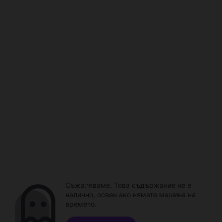
Съжаляваме. Това съдържание не е
налично, освен ако нямате машина на
времето.