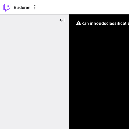
⌥
P
Bladeren
Kan inhoudsclassificati