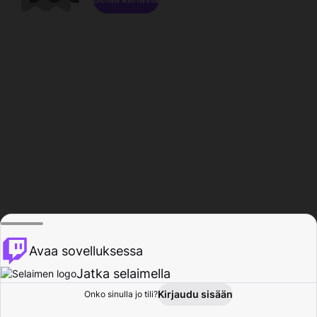
Avaa sovelluksessa
Jatka selaimella
Kirjaudu sisään
Onko sinulla jo tili?
Koti
Selaa
Toiminta
Profiili