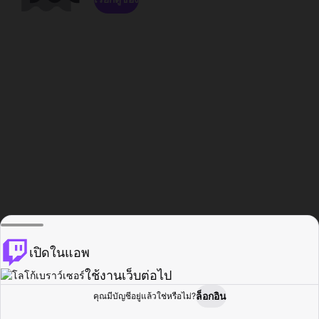
เปิดในแอพ
ใช้งานเว็บต่อไป
ล็อกอิน
คุณมีบัญชีอยู่แล้วใช่หรือไม่?
หน้าแรก
เรียกดู
กิจกรรม
โปรไฟล์