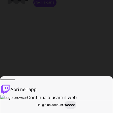
Sfoglia canali
Apri nell'app
Continua a usare il web
Accedi
Hai già un account?
Base
Sfoglia
Attività
Profilo