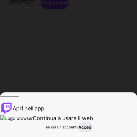
Sfoglia canali
Apri nell'app
Continua a usare il web
Accedi
Hai già un account?
Base
Sfoglia
Attività
Profilo