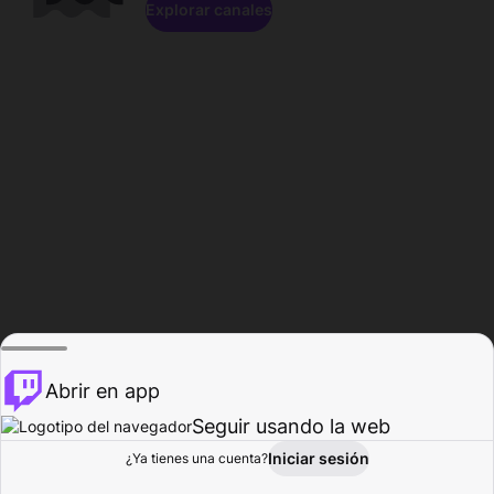
Explorar canales
Abrir en app
Seguir usando la web
Iniciar sesión
Página del
¿Ya tienes una cuenta?
Explorar
Actividad
Perfil
Creador