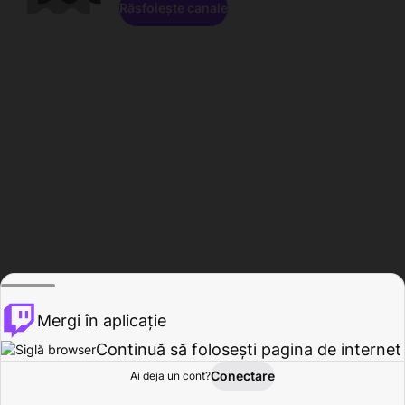
Răsfoiește canale
Mergi în aplicație
Continuă să folosești pagina de internet
Conectare
Ai deja un cont?
Acasă
Răsfoire
Activitate
Profil