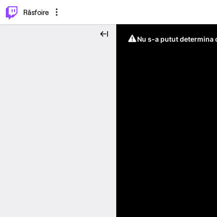
⌥
P
Răsfoire
Nu s-a putut determina c