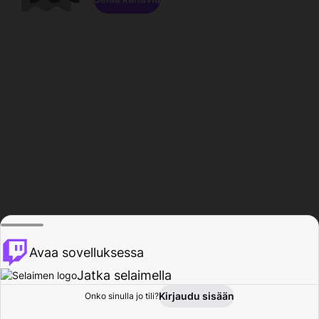
Avaa sovelluksessa
Jatka selaimella
Kirjaudu sisään
Onko sinulla jo tili?
Koti
Selaa
Toiminta
Profiili