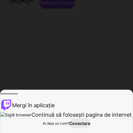
Răsfoiește canale
Mergi în aplicație
Continuă să folosești pagina de internet
Conectare
Ai deja un cont?
Acasă
Răsfoire
Activitate
Profil