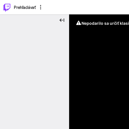
..
⌥
P
Prehľadávať
Nepodarilo sa určiť klas