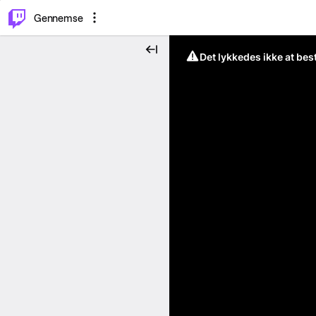
⌥
P
Gennemse
Det lykkedes ikke at be